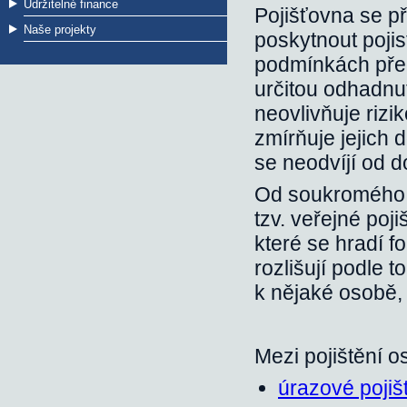
Udržitelné finance
Pojišťovna se p
Naše projekty
poskytnout pojis
podmínkách před
určitou odhadnu
neovlivňuje rizi
zmírňuje jejich 
se neodvíjí od 
Od soukromého p
tzv. veřejné poji
které se hradí f
rozlišují podle t
k nějaké osobě,
Mezi pojištění 
úrazové pojiš