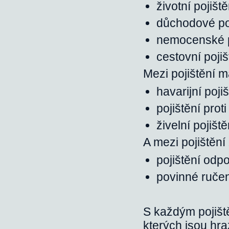
životní pojiště
důchodové poj
nemocenské p
cestovní pojiš
Mezi pojištění 
havarijní poji
pojištění prot
živelní pojiště
A mezi pojištěn
pojištění odp
povinné ručen
S každým pojiště
kterých jsou hr