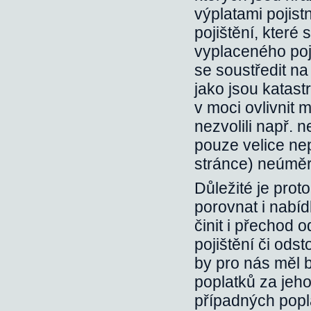
výplatami pojist
pojištění, které 
vyplaceného poji
se soustředit na 
jako jsou katast
v moci ovlivnit
nezvolili např. 
pouze velice ne
stránce) neúměr
Důležité je pro
porovnat i nabí
činit i přechod 
pojištění či ods
by pro nás měl 
poplatků za jeho
případných popl