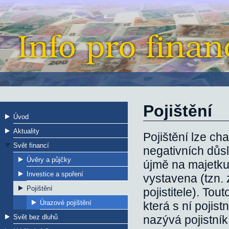
Pojištění
Úvod
Aktuality
Pojištění lze ch
Svět financí
negativních důs
Úvěry a půjčky
újmě na majetku,
Investice a spoření
vystavena (tzn. 
Pojištění
pojistitele). To
Úrazové pojištění
která s ní pojis
Svět bez dluhů
nazývá pojistník