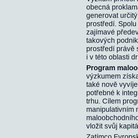
obecná proklama
generovat určitý
prostředí. Spolu
zajímavé předev
takových podniků
prostředí právě
i v této oblasti
Program maloo
výzkumem získan
také nově vyvíj
potřebné k integ
trhu. Cílem progr
manipulativním 
maloobchodního,
vložit svůj kapi
Zatímco Evropsk