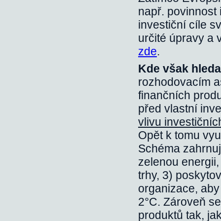
např. povinnost 
investiční cíle s
určité úpravy a
zde
.
Kde však hleda
rozhodovacím as
finančních produ
před vlastní inve
vlivu investiční
Opět k tomu využ
Schéma zahrnuje 
zelenou energii
trhy, 3) poskytov
organizace, aby 
2°C. Zároveň se
produktů tak, ja