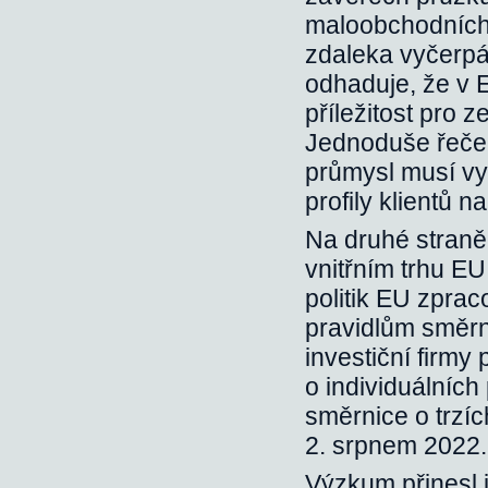
maloobchodních 
zdaleka vyčerpá
odhaduje, že v E
příležitost pro 
Jednoduše řeče
průmysl musí vy
profily klientů 
Na druhé straně 
vnitřním trhu E
politik EU zpra
pravidlům směrn
investiční firmy
o individuálních
směrnice o trzíc
2. srpnem 2022.
Výzkum přinesl i