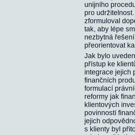
unijního procedu
pro udržitelnost
zformuloval dopo
tak, aby lépe sm
nezbytná řešení 
přeorientovat ka
Jak bylo uvedeno
přístup ke klie
integrace jejich 
finančních prod
formulací právníc
reformy jak fina
klientových inve
povinností fina
jejich odpovědnos
s klienty byl př