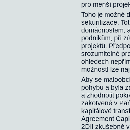
pro menší projek
Toho je možné d
sekuritizace. T
domácnostem, a
podnikům, při z
projektů. Předpo
srozumitelné pr
ohledech nepřím
možností lze naj
Aby se maloobch
pohybu a byla za
a zhodnotit pokr
zakotvené v Pař
kapitálové tran
Agreement Capit
2DII zkušebně vy