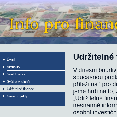
Udržitelné
Úvod
Aktuality
V dnešní bouřli
Svět financí
současnou poptáv
Svět bez dluhů
příležitostí pro 
Udržitelné finance
jsme hrdí na to
Naše projekty
„Udržitelné fina
nestranné inform
osobní investičn