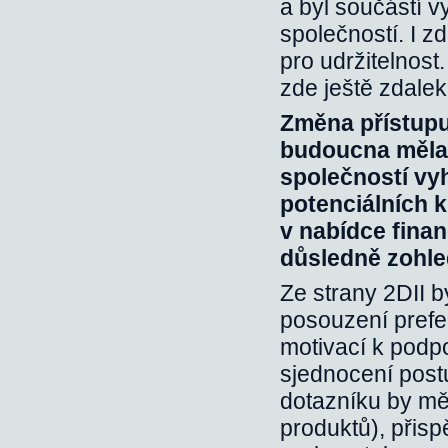
a byl součástí 
společností. I 
pro udržitelnost
zde ještě zdalek
Změna přístupu 
budoucna měla 
společností vy
potenciálních kl
v nabídce finan
důsledně zohled
Ze strany 2DII b
posouzení prefere
motivací k podp
sjednocení post
dotazníku by mě
produktů), přisp