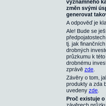
významného kap
změn svými úsp
generovat takov
A odpověď je kl
Ale! Bude se je
předpojatostech 
tj. jak finančníc
drobných invest
průzkumu k této 
drobnému invest
zprávě
zde
.
Závěry o tom, j
produkty a zda b
uvedeny
zde
.
Proč existuje 
závěrech průzku