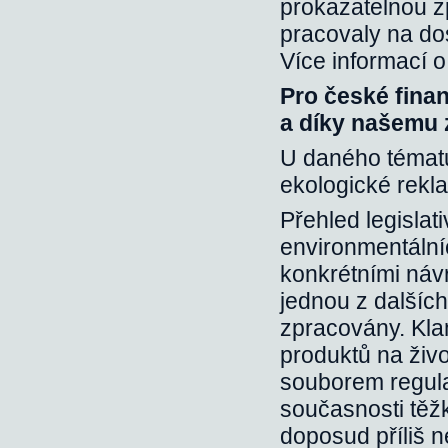
prokazatelnou zp
pracovaly na do
Více informací 
Pro české finanč
a díky našemu 
U daného tématu 
ekologické rekl
Přehled legisla
environmentální
konkrétními návr
jednou z dalších
zpracovány. Kla
produktů na živo
souborem regula
současnosti těžk
doposud příliš n