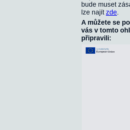
bude muset zása
lze najít
zde
.
A můžete se po
vás v tomto oh
připravili: