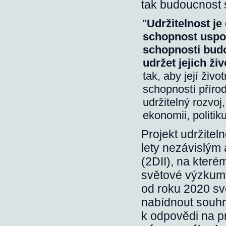
tak budoucnost s
"
Udržitelnost
je
schopnost uspok
schopnosti budo
udržet jejich ži
tak, aby její živo
schopností přírod
udržitelný rozvoj,
ekonomii, politiku
Projekt udržitel
lety nezávislým 
(2DII), na kter
světové výzkumy 
od roku 2020 sv
nabídnout souhr
k odpovědi na p