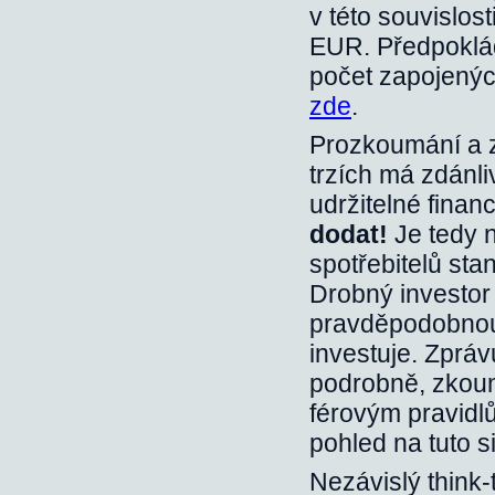
v této souvislos
EUR. Předpoklád
počet zapojenýc
zde
.
Prozkoumání a z
trzích má zdánli
udržitelné finan
dodat!
Je tedy 
spotřebitelů sta
Drobný investor 
pravděpodobnou 
investuje. Zprá
podrobně, zkoum
férovým pravidlů
pohled na tuto si
Nezávislý think-