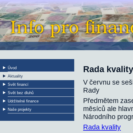
Rada kvalit
Úvod
Aktuality
V červnu se seš
Svět financí
Rady
Svět bez dluhů
Předmětem zased
Udržitelné finance
měsíců ale hlavn
Naše projekty
Národního progr
Rada kvality